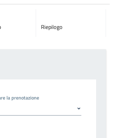
o
Riepilogo
uare la prenotazione