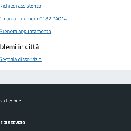
Richiedi assistenza
Chiama il numero 0182 74014
Prenota appuntamento
blemi in città
Segnala disservizio
va Lerrone
E DI SERVIZIO