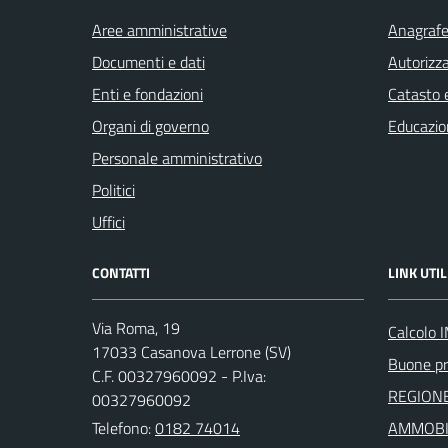
Aree amministrative
Anagrafe 
Documenti e dati
Autorizza
Enti e fondazioni
Catasto e
Organi di governo
Educazio
Personale amministrativo
Politici
Uffici
CONTATTI
LINK UTIL
Via Roma, 19
Calcolo 
17033 Casanova Lerrone (SV)
Buone pr
C.F. 00327960092 - P.Iva:
REGIONE
00327960092
Telefono:
0182 74014
AMMOBIL