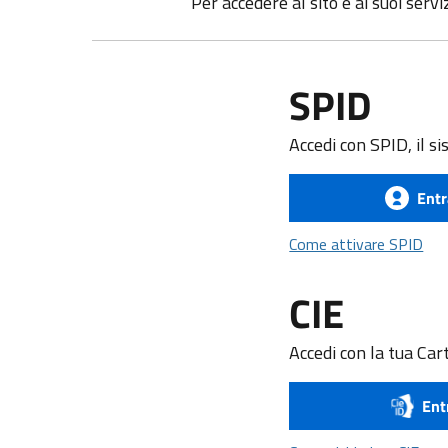
Per accedere al sito e ai suoi servi
SPID
Accedi con SPID, il si
Entr
Com
Come attivare SPID
CIE
Accedi con la tua Cart
Ent