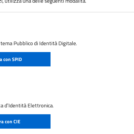
zi, utilizza una delle seguenti modalità.
stema Pubblico di Identità Digitale.
a con SPID
e attivare SPID
a d’Identità Elettronica.
ra con CIE