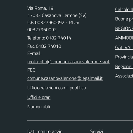
Via Roma, 19
Calcolo 
17033 Casanova Lerrone (SV)
Buone pr
C.F. 00327960092 - P.Iva:
REGIONE
00327960092
Telefono:
0182 74014
AMMOBIL
Fax: 0182 74010
GAL VAL
E-mail:
Provinci
Regione 
PEC:
Associaz
Ufficio relazioni con il pubblico
Uffici e orari
Numeri utili
Dati monitoraggio
Servizi
C